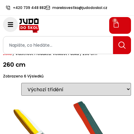
+420 739 448 882
mareksvestka@judodoskol.cz
0
/ Vlastnost Produktu: Velikost Pásku / 260 Cm
Domů
260 cm
Zobrazeno 6 Výsledků